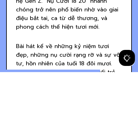
hệ Gen Z. “Nụ Cười 18 20” nhanh
chóng trở nên phổ biến nhờ vào giai
điệu bắt tai, ca từ dễ thương, và
phong cách thể hiện tươi mới.
Bài hát kể về những kỷ niệm tươi
đẹp, những nụ cười rạng rỡ và sự vô
tư, hồn nhiên của tuổi 18 đôi mươi.
Đây là độ tuổi đẹp nhất của tuổi trẻ,
khi mà cuộc sống tràn đầy những ước
mơ, hy vọng và khát khao chinh phục
thế giới. Lời bài hát không chỉ phản
ánh những cảm xúc lạc quan, mà còn
nhắc nhở người nghe trân trọng và
tận hưởng từng khoảnh khắc của tuổi
thanh xuân. Ca khúc này đã nhận