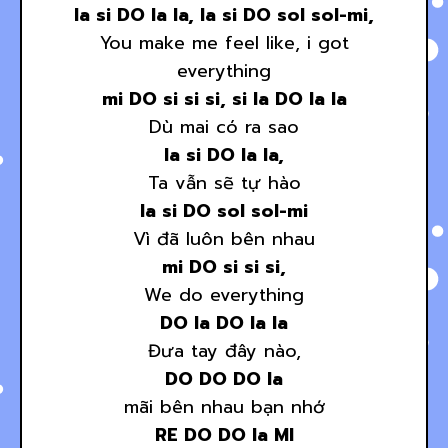
la si DO la la, la si DO sol sol-mi,
You make me feel like, i got
everything
mi DO si si si, si la DO la la
Dù mai có ra sao
la si DO la la,
Ta vẫn sẽ tự hào
la si DO sol sol-mi
Vì đã luôn bên nhau
mi DO si si si,
We do everything
DO la DO la la
Đưa tay đây nào,
DO DO DO la
mãi bên nhau bạn nhớ
RE DO DO la MI