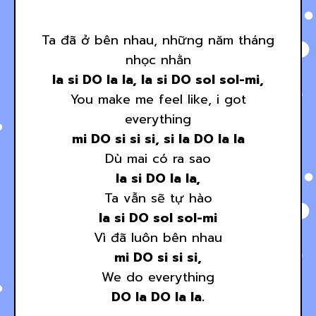
Ta đã ở bên nhau, những năm tháng
nhọc nhằn
la si DO la la, la si DO sol sol-mi,
You make me feel like, i got
everything
mi DO si si si, si la DO la la
Dù mai có ra sao
la si DO la la,
Ta vẫn sẽ tự hào
la si DO sol sol-mi
Vì đã luôn bên nhau
mi DO si si si,
We do everything
DO la DO la la.