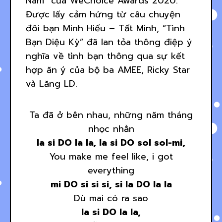
Nam” của WeChoice Awards 2020.
Được lấy cảm hứng từ câu chuyện
đôi bạn Minh Hiếu – Tất Minh, “Tình
Bạn Diệu Kỳ” đã lan tỏa thông điệp ý
nghĩa về tình bạn thông qua sự kết
hợp ăn ý của bộ ba AMEE, Ricky Star
và Lăng LD.
Ta đã ở bên nhau, những năm tháng
nhọc nhằn
la si DO la la, la si DO sol sol-mi,
You make me feel like, i got
everything
mi DO si si si, si la DO la la
Dù mai có ra sao
la si DO la la,