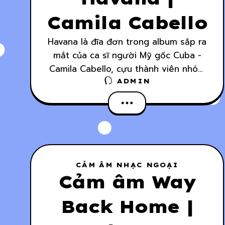
Camila Cabello
Havana là đĩa đơn trong album sắp ra
mắt của ca sĩ người Mỹ gốc Cuba -
Camila Cabello, cựu thành viên nhóm
nhạc Fifth Harmony. Mới đây, cựu
ADMIN
Tổng thống Mỹ
CẢM ÂM NHẠC NGOẠI
Cảm âm Way
Back Home |