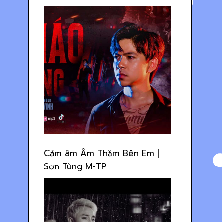
Cảm âm Âm Thầm Bên Em |
Sơn Tùng M-TP