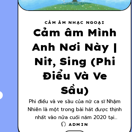
CẢM ÂM NHẠC NGOẠI
Cảm âm Mình
Anh Nơi Này |
Nit, Sing (Phi
Điểu Và Ve
Sầu)
Phi điểu và ve sầu của nữ ca sĩ Nhậm
Nhiên là một trong bài hát được thịnh
nhất vào nửa cuối năm 2020 tại
Trung Quốc và Việt Nam,
ADMIN