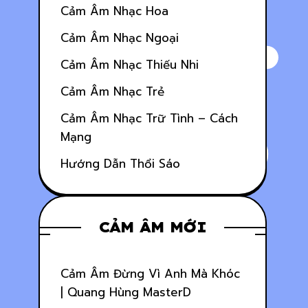
Cảm Âm Nhạc Hoa
Cảm Âm Nhạc Ngoại
Cảm Âm Nhạc Thiếu Nhi
Cảm Âm Nhạc Trẻ
Cảm Âm Nhạc Trữ Tình – Cách
Mạng
Hướng Dẫn Thổi Sáo
CẢM ÂM MỚI
Cảm Âm Đừng Vì Anh Mà Khóc
| Quang Hùng MasterD