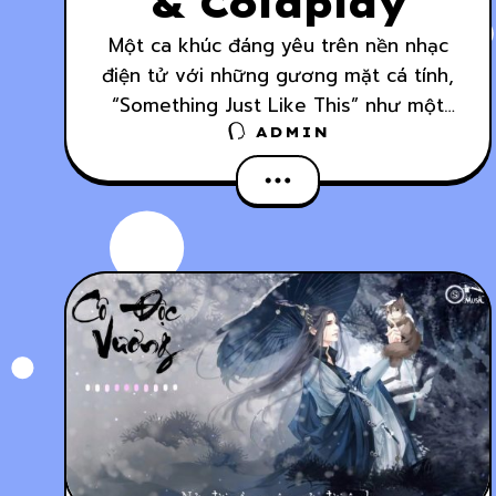
& Coldplay
Một ca khúc đáng yêu trên nền nhạc
điện tử với những gương mặt cá tính,
“Something Just Like This” như một
tuyên ngôn về tình yêu một cách
ADMIN
đáng