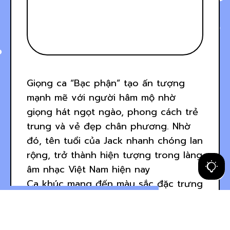
Giọng ca “Bạc phận” tạo ấn tượng
mạnh mẽ với người hâm mộ nhờ
giọng hát ngọt ngào, phong cách trẻ
trung và vẻ đẹp chân phương. Nhờ
đó, tên tuổi của Jack nhanh chóng lan
rộng, trở thành hiện tượng trong làng
âm nhạc Việt Nam hiện nay
Ca khúc mang đến màu sắc đặc trưng
của bộ đội, kết hợp âm thanh điện tử
với nhạc cụ truyền thống. Chia sẻ về
niềm vui này, Jack và K-ICM bày tỏ sự