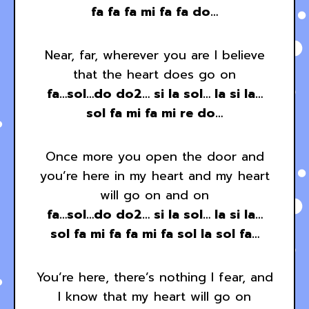
fa fa fa mi fa fa do…
Near, far, wherever you are I believe
that the heart does go on
fa…sol…do do2… si la sol… la si la…
sol fa mi fa mi re do…
Once more you open the door and
you’re here in my heart and my heart
will go on and on
fa…sol…do do2… si la sol… la si la…
sol fa mi fa fa mi fa sol la sol fa…
You’re here, there’s nothing I fear, and
I know that my heart will go on