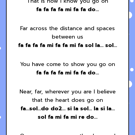
That is how I know you go on
fa fa fa fa mi fa fa do…
Far across the distance and spaces
between us
fa fa fa fa mi fa fa mi fa sol la… sol…
You have come to show you go on
fa fa fa fa mi fa fa do…
Near, far, wherever you are I believe
that the heart does go on
fa…sol…do do2… si la sol… la si la…
sol fa mi fa mi re do…