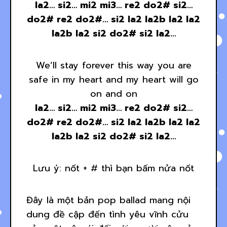
la2… si2… mi2 mi3… re2 do2# si2…
do2# re2 do2#… si2 la2 la2b la2 la2
la2b la2 si2 do2# si2 la2…
We’ll stay forever this way you are
safe in my heart and my heart will go
on and on
la2… si2… mi2 mi3… re2 do2# si2…
do2# re2 do2#… si2 la2 la2b la2 la2
la2b la2 si2 do2# si2 la2…
Lưu ý: nốt + # thì bạn bấm nửa nốt
Đây là một bản pop ballad mang nội
dung đề cập đến tình yêu vĩnh cửu