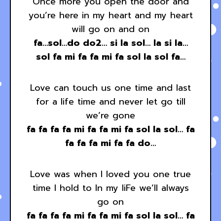
Once more you open the door and
you’re here in my heart and my heart
will go on and on
fa…sol…do do2… si la sol… la si la…
sol fa mi fa fa mi fa sol la sol fa…
Love can touch us one time and last
for a life time and never let go till
we’re gone
fa fa fa fa mi fa fa mi fa sol la sol… fa
fa fa fa mi fa fa do…
Love was when I loved you one true
time I hold to In my liFe we’ll always
go on
fa fa fa fa mi fa fa mi fa sol la sol… fa