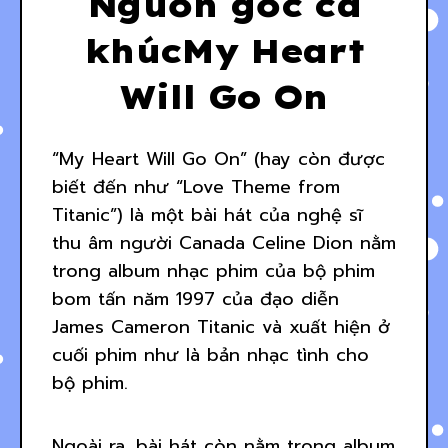
Nguồn gốc ca
khúcMy Heart
Will Go On
“My Heart Will Go On” (hay còn được
biết đến như “Love Theme from
Titanic”) là một bài hát của nghệ sĩ
thu âm người Canada Celine Dion nằm
trong album nhạc phim của bộ phim
bom tấn năm 1997 của đạo diễn
James Cameron Titanic và xuất hiện ở
cuối phim như là bản nhạc tình cho
bộ phim.
Ngoài ra, bài hát còn nằm trong album